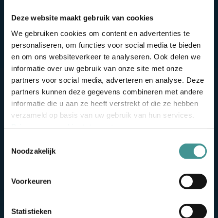
Deze website maakt gebruik van cookies
We gebruiken cookies om content en advertenties te
personaliseren, om functies voor social media te bieden
en om ons websiteverkeer te analyseren. Ook delen we
informatie over uw gebruik van onze site met onze
partners voor social media, adverteren en analyse. Deze
partners kunnen deze gegevens combineren met andere
informatie die u aan ze heeft verstrekt of die ze hebben
Neem contact op
verzameld op basis van uw gebruik van hun services.
Privacy- en cookiestatement
.
Silverfish V.O.F.
Toestemmingsselectie
Verlengde Poolseweg 16
Noodzakelijk
4818 CL Breda
Telefoon
076 514 50 26
Voorkeuren
Email
info@silverfish.nl
Statistieken