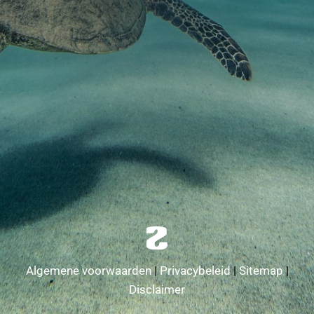
Algemene voorwaarden
|
Privacybeleid
|
Sitemap
|
Disclaimer