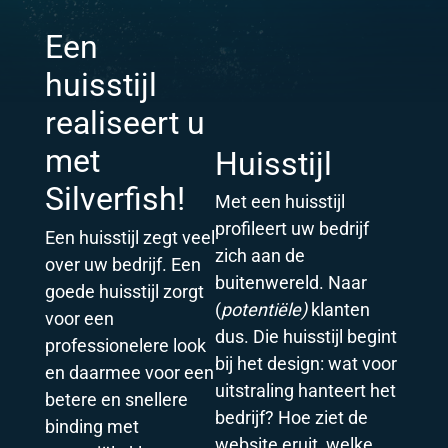
Een
huisstijl
realiseert u
met
Huisstijl
Silverfish!
Met een huisstijl
profileert uw bedrijf
Een huisstijl zegt veel
zich aan de
over uw bedrijf. Een
buitenwereld. Naar
goede huisstijl zorgt
(
potentiële)
klanten
voor een
dus. Die huisstijl begint
professionelere look
bij het design: wat voor
en daarmee voor een
uitstraling hanteert het
betere en snellere
bedrijf? Hoe ziet de
binding met
website eruit, welke