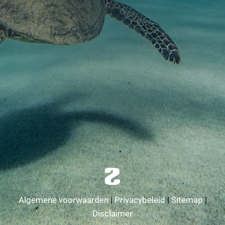
Algemene voorwaarden
|
Privacybeleid
|
Sitemap
|
Disclaimer