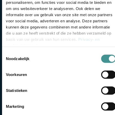
personaliseren, om functies voor social media te bieden en
Naam
om ons websiteverkeer te analyseren. Ook delen we
(Vereist)
informatie over uw gebruik van onze site met onze partners
voor social media, adverteren en analyse. Deze partners
Email
kunnen deze gegevens combineren met andere informatie
(Vereist)
die u aan ze heeft verstrekt of die ze hebben verzameld op
basis van uw gebruik van hun services.
Privacy- en
Telefoon
cookiestatement
.
Toestemmingsselectie
Ontvang
Noodzakelijk
Bericht
een
vrijblijvende
Voorkeuren
offerte.
Statistieken
Vul ons formulier in
en wij nemen zo snel
Marketing
mogelijk contact met