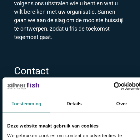
volgens ons uitstralen wie u bent en wat u
wilt bereiken met uw organisatie. Samen
gaan we aan de slag om de mooiste huisstijl
te ontwerpen, zodat u fris de toekomst
tegemoet gaat.
Contact
Wilt u een keer sparren of vrijblijvend met
ons afspreken om uw huisstijl te bespreken?
Laat het ons weten, wij helpen u graag. Bel
Toestemming
Details
Over
naar 076 – 5145026 of stuur een e-mail:
info@silverfish.nl
.
Deze website maakt gebruik van cookies
We gebruiken cookies om content en advertenties te