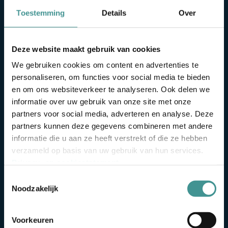
Marianne
Toestemming
Details
Over
Louise
Fiona
Irene
Deze website maakt gebruik van cookies
We gebruiken cookies om content en advertenties te
personaliseren, om functies voor social media te bieden
en om ons websiteverkeer te analyseren. Ook delen we
informatie over uw gebruik van onze site met onze
partners voor social media, adverteren en analyse. Deze
partners kunnen deze gegevens combineren met andere
informatie die u aan ze heeft verstrekt of die ze hebben
verzameld op basis van uw gebruik van hun services.
Mythos
Bas
Fabie
IC10
Privacy- en cookiestatement
.
Toestemmingsselectie
Noodzakelijk
Voorkeuren