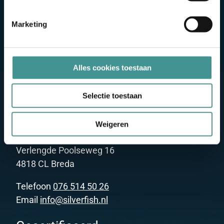
Marketing
Alles cookies toestaan
Selectie toestaan
Neem contact op
Weigeren
Silverfish V.O.F.
Verlengde Poolseweg 16
4818 CL Breda
Telefoon
076 514 50 26
Email
info@silverfish.nl