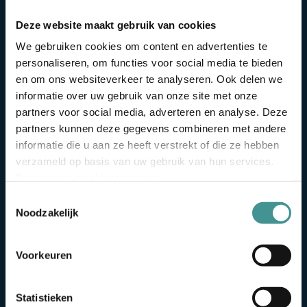
belangrijk als het uiteindelijke resultaat dat
we leveren. Onze ontwerpen komen altijd in
Deze website maakt gebruik van cookies
nauw overleg met u tot stand. U mag altijd
We gebruiken cookies om content en advertenties te
vrijblijvend contact met ons opnemen om
personaliseren, om functies voor social media te bieden
mogelijkheden voor een ontwerp voor uw
en om ons websiteverkeer te analyseren. Ook delen we
organisatie te bespreken. Bel naar 076 –
informatie over uw gebruik van onze site met onze
partners voor social media, adverteren en analyse. Deze
5145026 of stuur een e-mail naar
partners kunnen deze gegevens combineren met andere
info@silverfish.nl
. Wij helpen u graag verder!
informatie die u aan ze heeft verstrekt of die ze hebben
verzameld op basis van uw gebruik van hun services.
Privacy- en cookiestatement
.
Toestemmingsselectie
Noodzakelijk
Voorkeuren
Statistieken