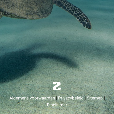
Algemene voorwaarden
|
Privacybeleid
|
Sitemap
|
Disclaimer