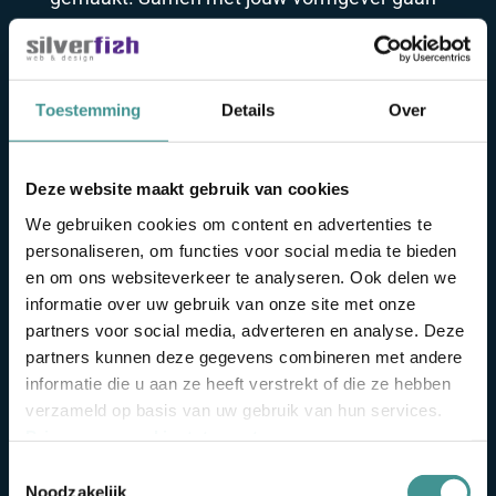
we dan aan de slag voor het beste
eindresultaat.
Heb je behoefte aan een advies? Of het
Toestemming
Details
Over
bedenken van een naam? Zijn er bepaalde
uitdagingen voor jouw bedrijf waar je eens
Deze website maakt gebruik van cookies
over wil sparren? Ook daarvoor staan we
graag voor je klaar. Je kunt ons bellen op
We gebruiken cookies om content en advertenties te
personaliseren, om functies voor social media te bieden
0031 (0)76 5145026 of maak een afspraak
en om ons websiteverkeer te analyseren. Ook delen we
via
info@silverfish.nl
informatie over uw gebruik van onze site met onze
partners voor social media, adverteren en analyse. Deze
Niet alleen een website nodig maar ook
partners kunnen deze gegevens combineren met andere
goede teksten, foto’s, bedrijfsfilms, social
informatie die u aan ze heeft verstrekt of die ze hebben
media of hosting? In ons netwerk, dat wij
verzameld op basis van uw gebruik van hun services.
sinds 2005 met veel zorg hebben
Privacy- en cookiestatement
.
opgebouwd, zit altijd de juiste partner die
Toestemmingsselectie
aanvullende diensten in samenwerking met
Noodzakelijk